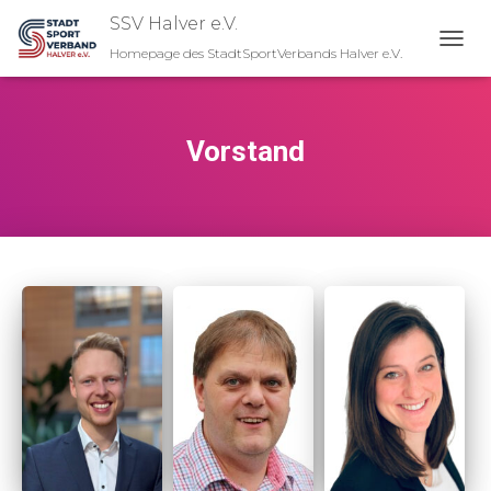
SSV Halver e.V.
Homepage des StadtSportVerbands Halver e.V.
N
A
V
I
G
Vorstand
A
T
I
O
N
U
M
S
C
H
A
L
T
E
N