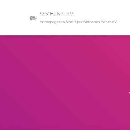
SSV Halver e.V.
Homepage des StadtSportVerbands Halver e.V.