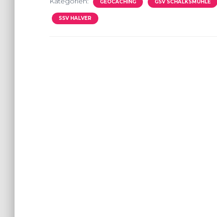
Kategorien:
GEOCACHING
GSV SCHALKSMÜHLE
SSV HALVER